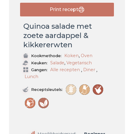
Print recept
Quinoa salade met
zoete aardappel &
kikkererwten
,
Koken
Oven
Kookmethode:
,
Salade
Vegetarisch
Keuken:
,
,
Alle recepten
Diner
Gangen:
Lunch
Receptsleutels:
Moeilijkheidsgraad:
Beginner