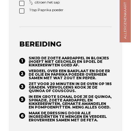
1
⁄
citroen het sap
ALLERGENENKAART
2
1
tsp
Paprika poeder
BEREIDING
SNIJD DE ZOETE AARDAPPEL IN BLOKJES
(HOEFT NIET GESCHILD) EN SPOEL DE
KIKKERERWTEN GOED AF.
VERDEEL OVER EEN BAKPLAAT EN DOE ER
DE OLIE EN PAPRIKA POEDER OVERHEEN
SAMEN MET WAT ZOUT EN PEPER.
ZET VOOR 20 MINUTEN IN DE OVEN OP 185
GRADEN. VERVOLGENS KOOK JE DE
QUINOA OF COUSCOUS.
IN EEN GROTE SCHAAL DOE JE DE QUINOA,
SPINAZIE, ZOETE AARDAPPEL EN
KIKKERERWTEN, GEHAKTE AMANDELEN
EN POMPOENPITTEN. MENG ALLES GOED.
MAAK DE DRESSING DOOR ALLE
INGREDIËNTEN TE MENGEN EN VERDEEL
EROVERHEEN SAMEN MET DE FETA.