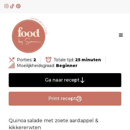
Skip
to
content
Porties:
2
Totale tijd:
25 minuten
Moeilijkheidsgraad:
Beginner
Ga naar recept
Print recept
Quinoa salade met zoete aardappel &
kikkererwten