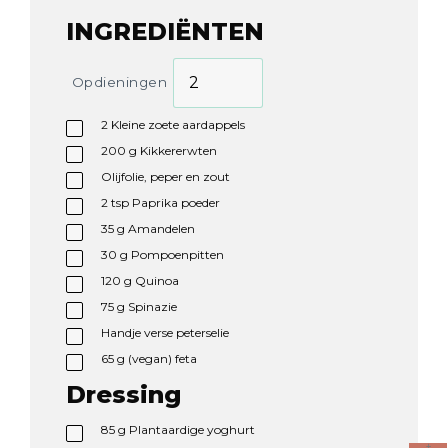
INGREDIËNTEN
Opdieningen
2
Kleine zoete aardappels
200
g
Kikkererwten
Olijfolie, peper en zout
2
tsp
Paprika poeder
35
g
Amandelen
30
g
Pompoenpitten
120
g
Quinoa
75
g
Spinazie
Handje verse peterselie
65
g
(vegan) feta
Dressing
85
g
Plantaardige yoghurt