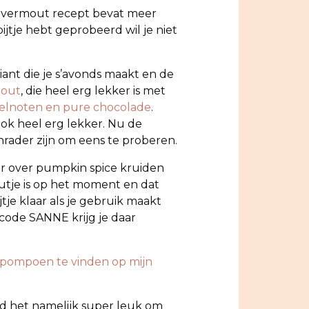
 havermout recept bevat meer
tbijtje hebt geprobeerd wil je niet
iant die je s’avonds maakt en de
mout
, die heel erg lekker is met
elnoten en pure chocolade
.
ok heel erg lekker. Nu de
rader zijn om eens te proberen.
nter over pumpkin spice kruiden
utje is op het moment en dat
jtje klaar als je gebruik maakt
 code SANNE krijg je daar
pompoen te vinden op mijn
ind het namelijk super leuk om