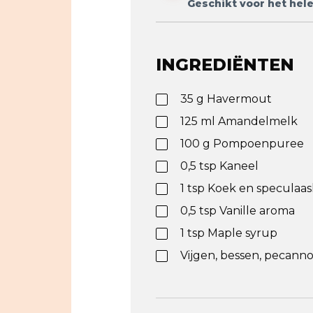
Geschikt voor het hele
INGREDIËNTEN
35
g
Havermout
125
ml
Amandelmelk
100
g
Pompoenpuree
0,5
tsp
Kaneel
1
tsp
Koek en speculaas
0,5
tsp
Vanille aroma
1
tsp
Maple syrup
Vijgen, bessen, pecann