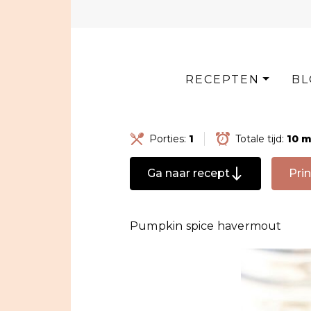
Skip
to
content
RECEPTEN
BL
Porties:
1
Totale tijd:
10 
Ga naar recept
Prin
Pumpkin spice havermout