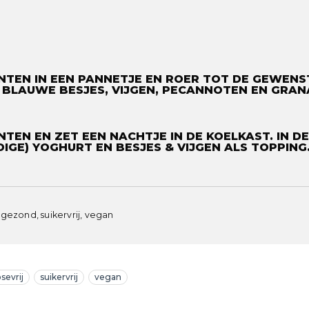
NTEN IN EEN PANNETJE EN ROER TOT DE GEWENST
BLAUWE BESJES, VIJGEN, PECANNOTEN EN GRANA
NTEN EN ZET EEN NACHTJE IN DE KOELKAST. IN D
GE) YOGHURT EN BESJES & VIJGEN ALS TOPPING. 
, gezond, suikervrij, vegan
osevrij
suikervrij
vegan