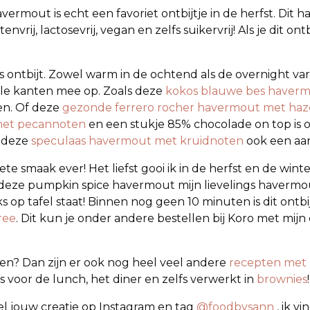
rmout is echt een favoriet ontbijtje in de herfst. Dit
vrij, lactosevrij, vegan en zelfs suikervrij! Als je dit on
 ontbijt. Zowel warm in de ochtend als de overnight var
alle kanten mee op. Zoals deze
kokos blauwe bes haver
en. Of deze
gezonde ferrero rocher havermout met haz
met pecannoten
en een stukje 85% chocolade on top is o
u deze
speculaas havermout met kruidnoten
ook een aan
ete smaak ever! Het liefst gooi ik in de herfst en de wi
 deze pumpkin spice havermout mijn lievelings havermo
s op tafel staat! Binnen nog geen 10 minuten is dit ontbi
ree
. Dit kun je onder andere bestellen bij Koro met mijn
oen? Dan zijn er ook nog heel veel andere
recepten met 
s voor de lunch, het diner en zelfs verwerkt in
brownies
!
l jouw creatie op Instagram en tag
@foodbysann
, ik v