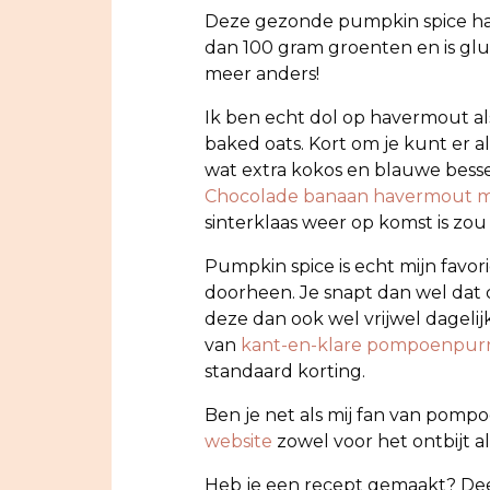
Deze gezonde pumpkin spice have
dan 100 gram groenten en is gluten
meer anders!
Ik ben echt dol op havermout als
baked oats. Kort om je kunt er 
wat extra kokos en blauwe bess
Chocolade banaan havermout 
sinterklaas weer op komst is zo
Pumpkin spice is echt mijn favori
doorheen. Je snapt dan wel dat
deze dan ook wel vrijwel dagelijk
van
kant-en-klare pompoenpur
standaard korting.
Ben je net als mij fan van pomp
website
zowel voor het ontbijt al
Heb je een recept gemaakt? Dee