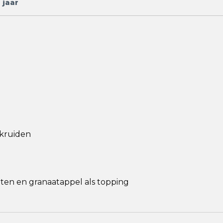
 jaar
kruiden
oten en granaatappel als topping