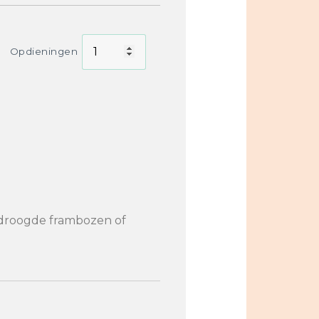
Opdieningen
sdroogde frambozen of