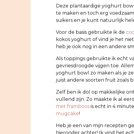
Deze plantaardige yoghurt bowl 
te maken en toch erg voedzaam e
suikers en je kunt natuurlijk hel
Voor de basis gebruikte ik de
coc
kokos yoghurt of vind je het nie
heb je ook nog in een andere sm
Als toppings gebruikte ik echt v
gevriesdroogde vijgen toe. Alle
yoghurt bowl zo maken als je zel
juist andere soorten fruit zoals
Zelf ben ik dol op makkelijke o
vullend zijn. Zo maakte ik al ee
met framboos
is echt in 4 minu
mugcake
!
Heb je een van mijn recepten g
hieronder achter! Ik vind het ec