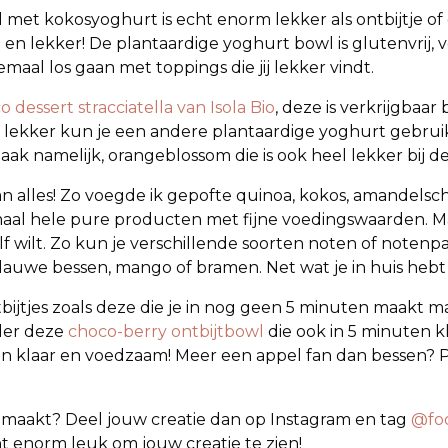
met kokosyoghurt is echt enorm lekker als ontbijtje of 
n lekker! De plantaardige yoghurt bowl is glutenvrij, 
emaal los gaan met toppings die jij lekker vindt.
o dessert stracciatella van Isola Bio
, deze is verkrijgbaar
t lekker kun je een andere plantaardige yoghurt gebruik
aak namelijk, orangeblossom die is ook heel lekker bij 
an alles! Zo voegde ik gepofte quinoa, kokos, amandelsc
maal hele pure producten met fijne voedingswaarden. Ma
f wilt. Zo kun je verschillende soorten noten of notenpa
 blauwe bessen, mango of bramen. Net wat je in huis hebt 
ntbijtjes zoals deze die je in nog geen 5 minuten maakt
rder deze
choco-berry ontbijtbowl
die ook in 5 minuten k
ten klaar en voedzaam! Meer een appel fan dan bessen?
emaakt? Deel jouw creatie dan op Instagram en tag
@fo
ht enorm leuk om jouw creatie te zien!