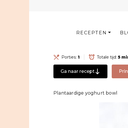
Skip
to
content
RECEPTEN
BL
Porties:
1
Totale tijd:
5 m
Ga naar recept
Prin
Plantaardige yoghurt bowl