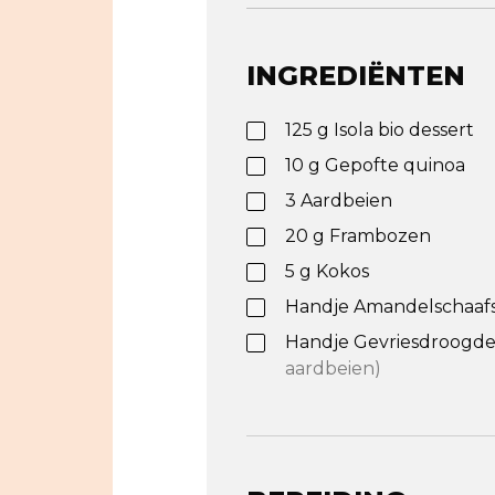
INGREDIËNTEN
125
g
Isola bio dessert
10
g
Gepofte quinoa
3
Aardbeien
20
g
Frambozen
5
g
Kokos
Handje
Amandelschaafs
Handje
Gevriesdroogde
aardbeien)