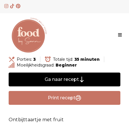
Skip
to
content
Porties:
3
Totale tijd:
35 minuten
Moeilijkheidsgraad:
Beginner
Ga naar recept
Print recept
Ontbijttaartje met fruit