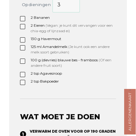
Opdieningen
2
Bananen
2
Eieren
(Vegan: je kunt dit vervangen voor een
chia-egg of lijnzaad ei)
130
g
Havermout
125
ml
Amandelmelk
(Je kunt ook een andere
melk soort gebruiken)
100
g
(dievries) blauwe bes - framboos
(Of een
andere fruit soort)
2
tsp
Agavesiroop
2
tsp
Bakpoeder
ALLERGENENKAART
WAT MOET JE DOEN
VERWARM DE OVEN VOOR OP 190 GRADEN⁠