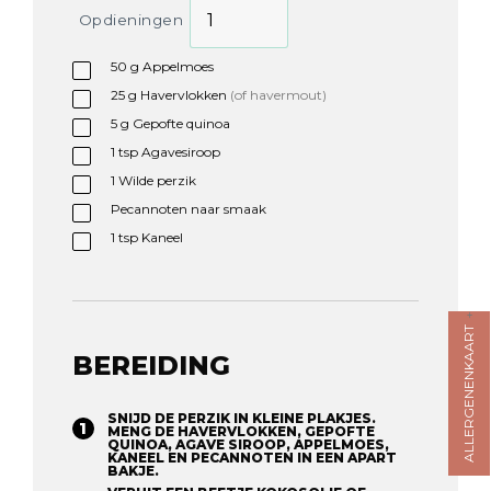
Opdieningen
50
g
Appelmoes
25
g
Havervlokken
(of havermout)
5
g
Gepofte quinoa
1
tsp
Agavesiroop
1
Wilde perzik
Pecannoten naar smaak
1
tsp
Kaneel
ALLERGENENKAART
BEREIDING
SNIJD DE PERZIK IN KLEINE PLAKJES.
MENG DE HAVERVLOKKEN, GEPOFTE
QUINOA, AGAVE SIROOP, APPELMOES,
KANEEL EN PECANNOTEN IN EEN APART
BAKJE.⁠