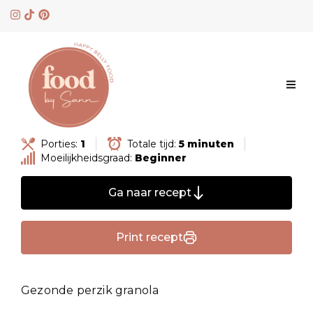
Skip
to
content
Porties:
1
Totale tijd:
5 minuten
Moeilijkheidsgraad:
Beginner
Ga naar recept
Print recept
Gezonde perzik granola