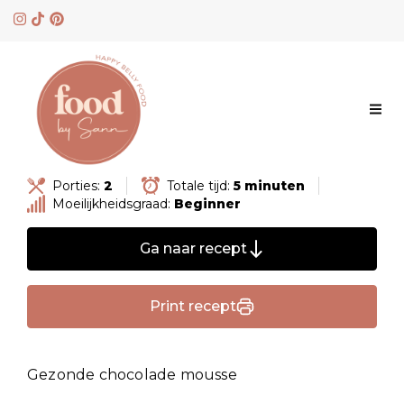
Skip
to
content
Porties:
2
Totale tijd:
5 minuten
Moeilijkheidsgraad:
Beginner
Ga naar recept
Print recept
Gezonde chocolade mousse