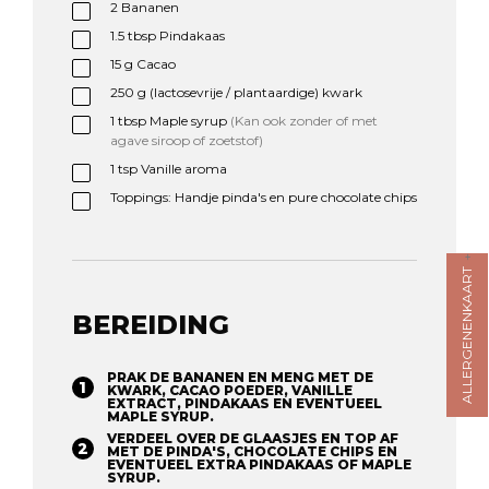
2
Bananen
1.5
tbsp
Pindakaas
15
g
Cacao
250
g
(lactosevrije / plantaardige) kwark
1
tbsp
Maple syrup
(Kan ook zonder of met
agave siroop of zoetstof)
1
tsp
Vanille aroma
Toppings: Handje pinda's en pure chocolate chips
ALLERGENENKAART
BEREIDING
PRAK DE BANANEN EN MENG MET DE
KWARK, CACAO POEDER, VANILLE
EXTRACT, PINDAKAAS EN EVENTUEEL
MAPLE SYRUP. ⁠
VERDEEL OVER DE GLAASJES EN TOP AF
MET DE PINDA'S, CHOCOLATE CHIPS EN
EVENTUEEL EXTRA PINDAKAAS OF MAPLE
SYRUP. ⁠