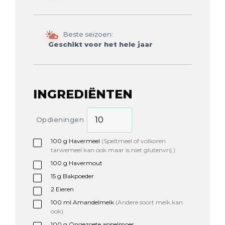
Beste seizoen:
Geschikt voor het hele jaar
INGREDIËNTEN
Opdieningen
100
g
Havermeel
(Speltmeel of volkoren
tarwemeel kan ook maar is niet glutenvrij.)
100
g
Havermout
15
g
Bakpoeder
2
Eieren
100
ml
Amandelmelk
(Andere soort melk kan
ook)
100
g
Ongezoete appelmoes