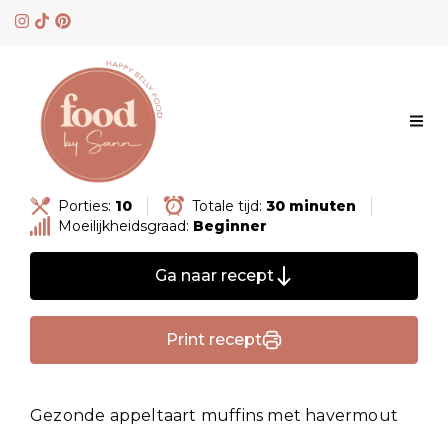
Skip
to
content
Porties:
10
Totale tijd:
30 minuten
Moeilijkheidsgraad:
Beginner
Ga naar recept
Print recept
Gezonde appeltaart muffins met havermout