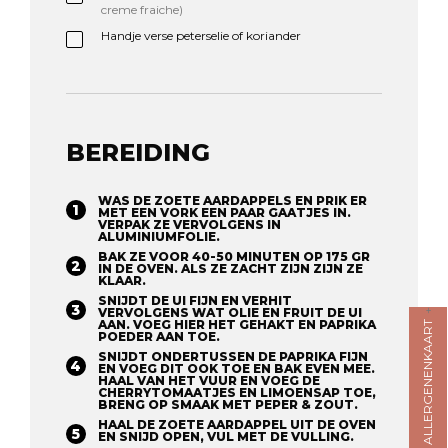
creme fraiche)
Handje verse peterselie of koriander
BEREIDING
WAS DE ZOETE AARDAPPELS EN PRIK ER
MET EEN VORK EEN PAAR GAATJES IN.
VERPAK ZE VERVOLGENS IN
ALUMINIUMFOLIE.
BAK ZE VOOR 40-50 MINUTEN OP 175 GR
IN DE OVEN. ALS ZE ZACHT ZIJN ZIJN ZE
KLAAR. ⁠
SNIJDT DE UI FIJN EN VERHIT
VERVOLGENS WAT OLIE EN FRUIT DE UI
AAN. VOEG HIER HET GEHAKT EN PAPRIKA
ALLERGENENKAART
POEDER AAN TOE.
SNIJDT ONDERTUSSEN DE PAPRIKA FIJN
EN VOEG DIT OOK TOE EN BAK EVEN MEE.
HAAL VAN HET VUUR EN VOEG DE
CHERRYTOMAATJES EN LIMOENSAP TOE,
BRENG OP SMAAK MET PEPER & ZOUT. ⁠
HAAL DE ZOETE AARDAPPEL UIT DE OVEN
EN SNIJD OPEN, VUL MET DE VULLING.