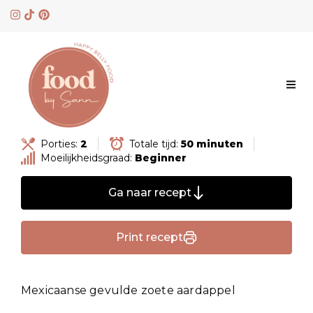
Skip
to
content
Porties:
2
Totale tijd:
50 minuten
Moeilijkheidsgraad:
Beginner
Ga naar recept
Print recept
Mexicaanse gevulde zoete aardappel