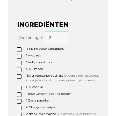
INGREDIËNTEN
Opdieningen
4
Kleine zoete aardappels
1
Avocado
Snuf peper & zout
0,5
Limoen
150
g
Vegetarisch gehakt
(Ik gebruikte rul stukjes
maar je kunt ook normaal gehakt gebruiken.)
0,5
Rode ui
1
tbsp
Gerookt paprika poeder
1
Zoete paprika
6
Cherry tomaatjes
2
tbsp
Haver fraiche
(Of lactosevrije of normale