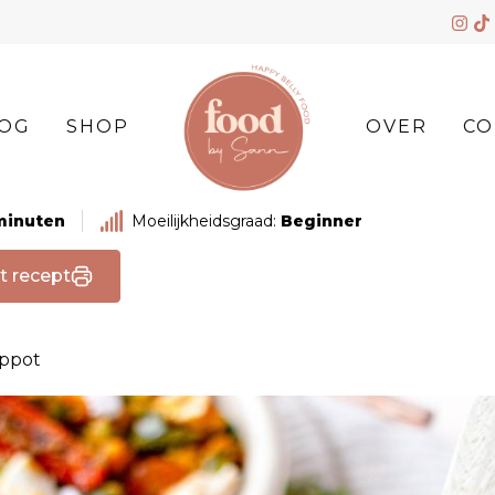
OG
SHOP
OVER
CO
minuten
Moeilijkheidsgraad:
Beginner
t recept
mppot