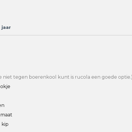
 jaar
je niet tegen boerenkool kunt is rucola een goede optie.
lokje
en
omaat
 kip