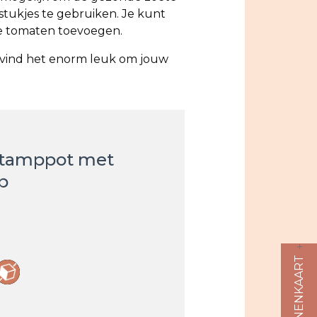
stukjes te gebruiken. Je kunt
e tomaten toevoegen.
k vind het enorm leuk om jouw
stamppot met
p
s
ALLERGENENKAART