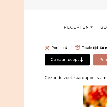
Skip
to
content
RECEPTEN
BL
Porties:
4
Totale tijd:
30 
Ga naar recept
Prin
Gezonde zoete aardappel sta