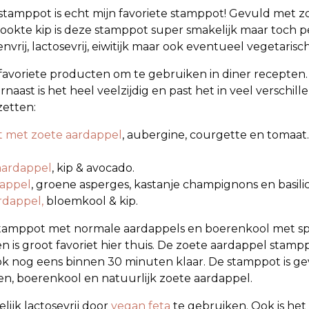
tamppot is echt mijn favoriete stamppot! Gevuld met z
ookte kip is deze stamppot super smakelijk maar toch pe
nvrij, lactosevrij, eiwitijk maar ook eventueel vegetaris
 favoriete producten om te gebruiken in diner recepten.
ast is het heel veelzijdig en past het in veel verschil
zetten:
t met zoete aardappel
, aubergine, courgette en tomaat
aardappel
, kip & avocado.
dappel
, groene asperges, kastanje champignons en basil
rdappel,
bloemkool & kip.
 stamppot met normale aardappels en boerenkool met s
 is groot favoriet hier thuis. De zoete aardappel stamp
ook nog eens binnen 30 minuten klaar. De stamppot is
iden, boerenkool en natuurlijk zoete aardappel.
ijk lactosevrij door
vegan feta
te gebruiken. Ook is he