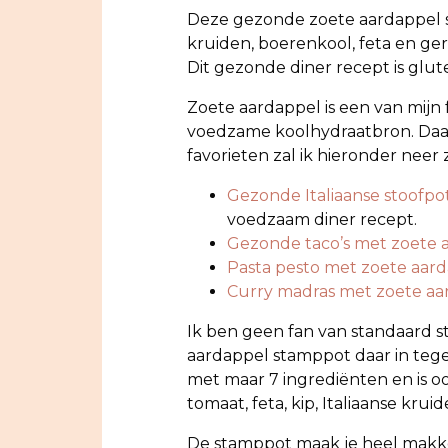
Deze gezonde zoete aardappel s
kruiden, boerenkool, feta en ger
Dit gezonde diner recept is glute
Zoete aardappel is een van mijn
voedzame koolhydraatbron. Daarna
favorieten zal ik hieronder neer 
Gezonde Italiaanse stoofpo
voedzaam diner recept.
Gezonde taco’s met zoete 
Pasta pesto met zoete aar
Curry madras met zoete aa
Ik ben geen fan van standaard
aardappel stamppot daar in tegen
met maar 7 ingrediënten en is 
tomaat, feta, kip, Italiaanse kru
De stamppot maak je heel makkel