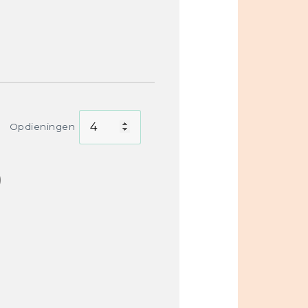
Opdieningen
)