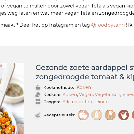
of vegan te maken door zowel vegan feta als vegan kip
kjes weg laten en wat meer vegan feta en zongedroogd
emaakt? Deel het op Instagram en tag
@foodbysann
! I
Gezonde zoete aardappel 
zongedroogde tomaat & ki
Koken
Kookmethode:
,
,
,
Koken
Vegan
Vegetarisch
Vlee
Keuken:
,
Alle recepten
Diner
Gangen:
Receptsleutels: