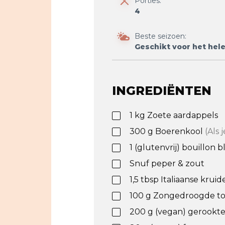
Porties:
4
Beste seizoen:
Geschikt voor het hele
INGREDIËNTEN
1
kg
Zoete aardappels
300
g
Boerenkool
(Als 
1
(glutenvrij) bouillon b
Snuf peper & zout
1,5
tbsp
Italiaanse kruid
100
g
Zongedroogde t
200
g
(vegan) gerookte