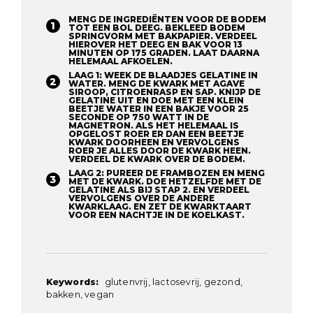
MENG DE INGREDIËNTEN VOOR DE BODEM
TOT EEN BOL DEEG. BEKLEED BODEM
SPRINGVORM MET BAKPAPIER. VERDEEL
HIEROVER HET DEEG EN BAK VOOR 13
MINUTEN OP 175 GRADEN. LAAT DAARNA
HELEMAAL AFKOELEN.
LAAG 1: WEEK DE BLAADJES GELATINE IN
WATER. MENG DE KWARK MET AGAVE
SIROOP, CITROENRASP EN SAP. KNIJP DE
GELATINE UIT EN DOE MET EEN KLEIN
BEETJE WATER IN EEN BAKJE VOOR 25
SECONDE OP 750 WATT IN DE
MAGNETRON. ALS HET HELEMAAL IS
OPGELOST ROER ER DAN EEN BEETJE
KWARK DOORHEEN EN VERVOLGENS
ROER JE ALLES DOOR DE KWARK HEEN.
VERDEEL DE KWARK OVER DE BODEM.
LAAG 2: PUREER DE FRAMBOZEN EN MENG
MET DE KWARK. DOE HETZELFDE MET DE
GELATINE ALS BIJ STAP 2. EN VERDEEL
VERVOLGENS OVER DE ANDERE
KWARKLAAG. EN ZET DE KWARKTAART
VOOR EEN NACHTJE IN DE KOELKAST.
Keywords:
glutenvrij, lactosevrij, gezond,
bakken, vegan