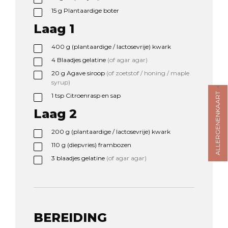
15
g
Plantaardige boter
Laag 1
400
g
(plantaardige / lactosevrije) kwark
4
Blaadjes gelatine
(of agar agar)
20
g
Agave siroop
(of zoetstof / honing / maple
syrup)
ALLERGENENKAART
1
tsp
Citroenrasp en sap
Laag 2
200
g
(plantaardige / lactosevrije) kwark
110
g
(diepvries) frambozen
3
blaadjes gelatine
(of agar agar)
BEREIDING