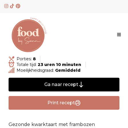
Skip
to
content
Porties:
8
Totale tijd:
23 uren 10 minuten
Moeilijkheidsgraad:
Gemiddeld
Ga naar recept
Print recept
Gezonde kwarktaart met frambozen