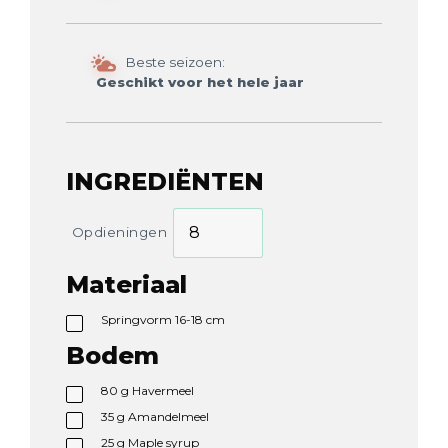
Beste seizoen:
Geschikt voor het hele jaar
INGREDIËNTEN
Opdieningen
Materiaal
Springvorm 16-18 cm
Bodem
80
g
Havermeel
35
g
Amandelmeel
25
g
Maple syrup