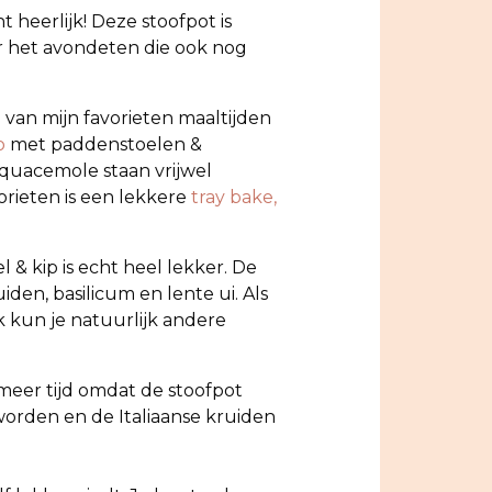
 heerlijk! Deze stoofpot is
r het avondeten die ook nog
 van mijn favorieten maaltijden
o
met paddenstoelen &
n quacemole staan vrijwel
orieten is een lekkere
tray bake,
 & kip is echt heel lekker. De
den, basilicum en lente ui. Als
k kun je natuurlijk andere
 meer tijd omdat de stoofpot
orden en de Italiaanse kruiden