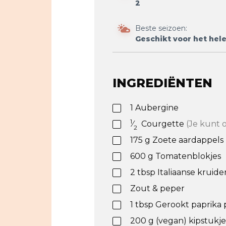
2
Beste seizoen:
Geschikt voor het hele
INGREDIËNTEN
1
Aubergine
1
⁄
Courgette
(Je kunt 
2
175
g
Zoete aardappels
600
g
Tomatenblokjes
2
tbsp
Italiaanse kruide
Zout & peper
1
tbsp
Gerookt paprika 
200
g
(vegan) kipstukje