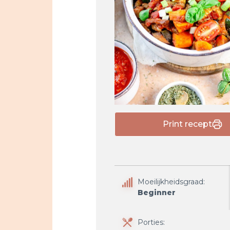
Print recept
Moeilijkheidsgraad:
Beginner
Porties: