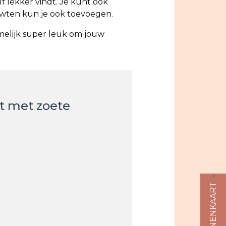
f lekker vindt. Je kunt ook
rwten kun je ook toevoegen.
amelijk super leuk om jouw
ot met zoete
s
ALLERGENENKAART