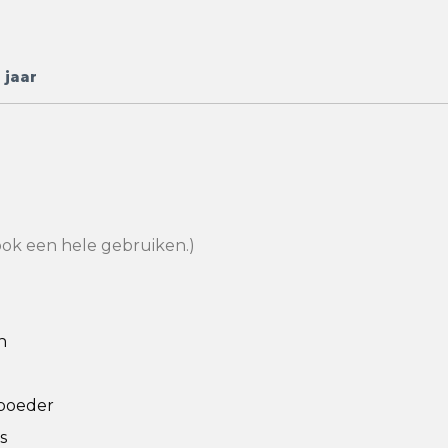
 jaar
ook een hele gebruiken.)
n
poeder
s