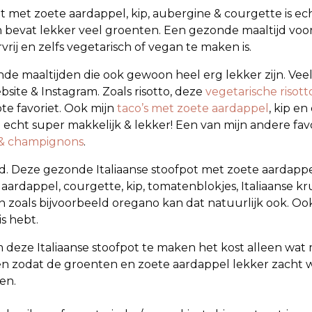
 met zoete aardappel, kip, aubergine & courgette is echt
 bevat lekker veel groenten. Een gezonde maaltijd voo
ervrij en zelfs vegetarisch of vegan te maken is.
de maaltijden die ook gewoon heel erg lekker zijn. Veel
bsite & Instagram. Zoals risotto, deze
vegetarische risott
e favoriet. Ook mijn
taco’s met zoete aardappel
, kip e
jn echt super makkelijk & lekker! Een van mijn andere fav
l & champignons
.
d. Deze gezonde Italiaanse stoofpot met zoete aardappel
ardappel, courgette, kip, tomatenblokjes, Italiaanse krui
n zoals bijvoorbeeld oregano kan dat natuurlijk ook. Oo
s hebt.
om deze Italiaanse stoofpot te maken het kost alleen wat
n zodat de groenten en zoete aardappel lekker zacht w
en.