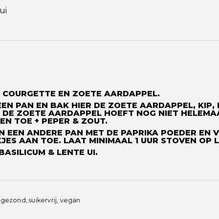
ui
, COURGETTE EN ZOETE AARDAPPEL.
EEN PAN EN BAK HIER DE ZOETE AARDAPPEL, KIP,
 DE ZOETE AARDAPPEL HOEFT NOG NIET HELEMAA
EN TOE + PEPER & ZOUT. ⁠
 IN EEN ANDERE PAN MET DE PAPRIKA POEDER EN 
ES AAN TOE. LAAT MINIMAAL 1 UUR STOVEN OP LA
SILICUM & LENTE UI. ⁠ ⁠
, gezond, suikervrij, vegan