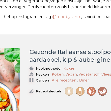
ebruiken of vegetarische/vegan kipstukjes net wat je zel
eesvervanger. Peulvruchten zoals bijvoorbeeld kikkere
l het op instagram en tag
@foodbysann
, ik vind het n
Gezonde Italiaanse stoofp
aardappel, kip & aubergine
Koken
Kookmethode:
,
,
,
Koken
Vegan
Vegetarisch
Vlee
Keuken:
,
Alle recepten
Diner
Gangen:
Receptsleutels: