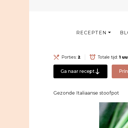
Skip
to
content
RECEPTEN
BL
Porties:
2
Totale tijd:
1 u
Ga naar recept
Prin
Gezonde Italiaanse stoofpot