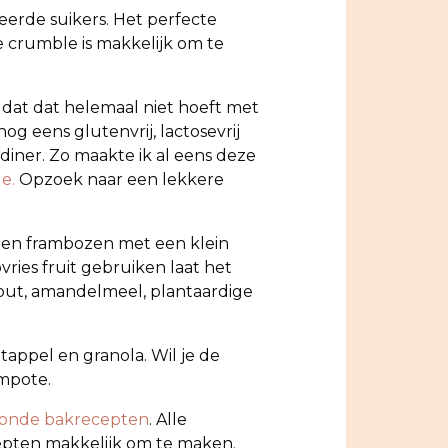
eerde suikers. Het perfecte
e crumble is makkelijk om te
 dat dat helemaal niet hoeft met
g eens glutenvrij, lactosevrij
 diner. Zo maakte ik al eens deze
le.
Opzoek naar een lekkere
 en frambozen met een klein
pvries fruit gebruiken laat het
mout, amandelmeel, plantaardige
appel en granola. Wil je de
ompote.
ezonde bakrecepten
. Alle
recepten makkelijk om te maken.