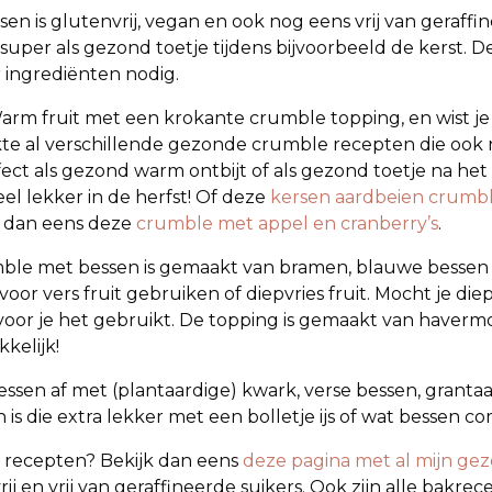
 is glutenvrij, vegan en ook nog eens vrij van geraffin
uper als gezond toetje tijdens bijvoorbeeld de kerst. D
 ingrediënten nodig.
Warm fruit met een krokante crumble topping, en wist je
te al verschillende gezonde crumble recepten die ook no
rfect als gezond warm ontbijt of als gezond toetje na het
heel lekker in de herfst! Of deze
kersen aardbeien crumb
r dan eens deze
crumble met appel en cranberry’s
.
ble met bessen is gemaakt van bramen, blauwe bessen
voor vers fruit gebruiken of diepvries fruit. Mocht je die
voor je het gebruikt. De topping is gemaakt van haver
kelijk!
en af met (plantaardige) kwark, verse bessen, grantaat
 is die extra lekker met een bolletje ijs of wat bessen c
recepten? Bekijk dan eens
deze pagina met al mijn g
vrij en vrij van geraffineerde suikers. Ook zijn alle bak