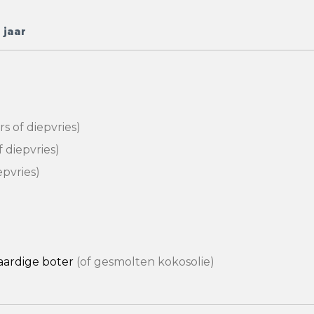
 jaar
rs of diepvries)
f diepvries)
epvries)
aardige boter
(of gesmolten kokosolie)