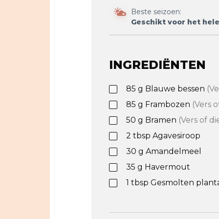
Beste seizoen:
Geschikt voor het hele
INGREDIËNTEN
85
g
Blauwe bessen
(Ve
85
g
Frambozen
(Vers o
50
g
Bramen
(Vers of di
2
tbsp
Agavesiroop
30
g
Amandelmeel
35
g
Havermout
1
tbsp
Gesmolten plant