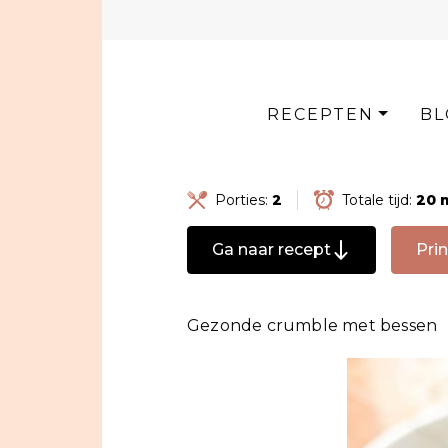
Skip
to
content
RECEPTEN
BL
Porties:
2
Totale tijd:
20 
Ga naar recept
Prin
Gezonde crumble met bessen