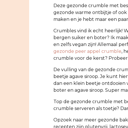
Deze gezonde crumble met bessen
gezonde warme ontbijtje of ook s
maken en je hebt maar een paar
Crumbles vind ik echt heerlijk! 
bergen suiker en boter? Ik maak
en zelfs vegan zijn! Allemaal pe
gezonde peer appel crumble
, 
crumble voor de kerst? Probee
De vulling van de gezonde crum
beetje agave siroop. Je kunt hier
dan een klein beetje ontdooien 
boter en agave siroop. Super mak
Top de gezonde crumble met bess
crumble serveren als toetje? Dan
Opzoek naar meer gezonde bak 
recepten zijn glutenvrij, lactose