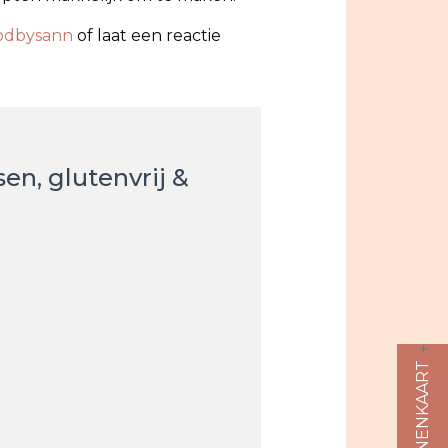
odbysann
of laat een reactie
n, glutenvrij &
ALLERGENENKAART