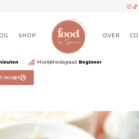
OG
SHOP
OVER
CO
minuten
Moeilijkheidsgraad:
Beginner
t recept