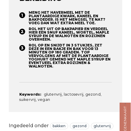
MENG HET HAVERMEEL MET DE
PLANTAARDIGE KWARK, KANEEL EN
BAKPOEDER. IS HET MENGSEL TE NAT?
VOEG DAN WAT EXTRA MEEL TOE.
ROL HET UIT OP BAKPAPIER EN VERDEEL
HIER EEN SNUF KANEEL, WORTEL, MAPLE
SYRUP EN DE WALNOTEN EN ROZIJNEN
OVERHEEN.
ROL OP EN SNIJDT IN 3 STUKJES, ZET
DEZE IN EEN BAKJE EN BAK VOOR 13
MINUTEN OP 180 GRADEN. TOP
VERVOLGENS AF MET DE PLANTAARDIGE
YOGHURT GEMEND MET MAPLE SYRUP EN
EVENTUEEL EXTRA ROZIJNEN &
WALNOTEN.
Keywords:
glutenvrij, lactosevrij, gezond,
suikervrij, vegan
ALLERGENENKAART
Ingedeeld onder
bakken
gezond
glutenvrij