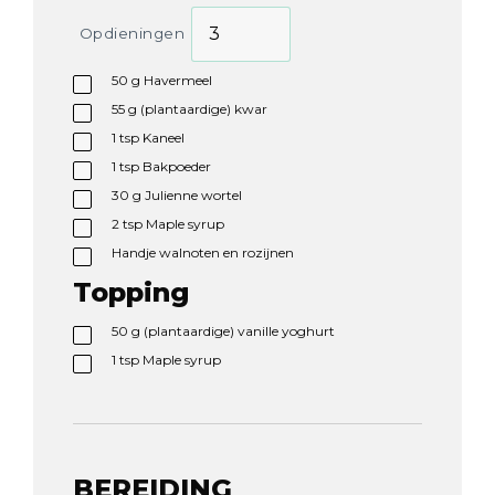
Opdieningen
50
g
Havermeel
55
g
(plantaardige) kwar
1
tsp
Kaneel
1
tsp
Bakpoeder
30
g
Julienne wortel
2
tsp
Maple syrup
Handje walnoten en rozijnen
Topping
50
g
(plantaardige) vanille yoghurt
1
tsp
Maple syrup
BEREIDING