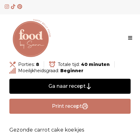
Skip
to
content
Porties:
8
Totale tijd:
40 minuten
Moeilijkheidsgraad:
Beginner
Ga naar recept
Print recept
Gezonde carrot cake koekjes