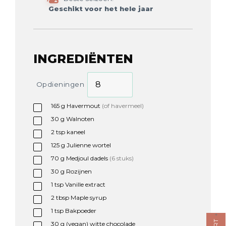
Geschikt voor het hele jaar
INGREDIËNTEN
Opdieningen
165
g
Havermout
(of havermeel)
30
g
Walnoten
2
tsp
kaneel
125
g
Julienne wortel
70
g
Medjoul dadels
(6 stuks)
30
g
Rozijnen
1
tsp
Vanille extract
2
tbsp
Maple syrup
1
tsp
Bakpoeder
30
g
(vegan) witte chocolade