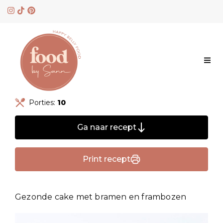
Skip
to
content
Porties:
10
Ga naar recept
Print recept
Gezonde cake met bramen en frambozen