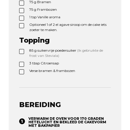
75
g
Bramen
75
g
Frambozen
1
tsp
Vanille aroma
Optioneel 1 of 2 el agave siroop om de cake iets
zoeter te maken.
Topping
85
g
suikervrije poedersuiker
(Ik gebruikte de
frost van Steviala)
3
tbsp
Citroensap
Verse bramen & frambozen
BEREIDING
VERWARM DE OVEN VOOR 170 GRADEN
HETELUCHT EN BEKLEED DE CAKEVORM
MET BAKPAPIER ⁠