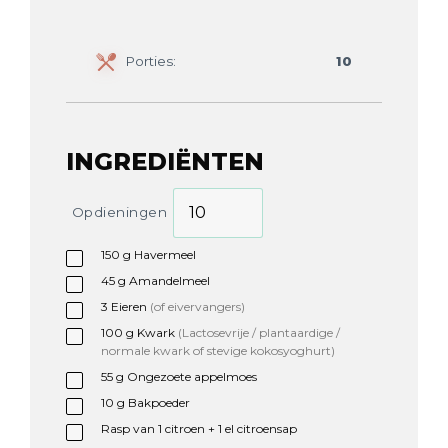
Porties:
10
INGREDIËNTEN
Opdieningen
150
g
Havermeel
45
g
Amandelmeel
3
Eieren
(of eivervangers)
100
g
Kwark
(Lactosevrije / plantaardige /
normale kwark of stevige kokosyoghurt)
55
g
Ongezoete appelmoes
10
g
Bakpoeder
Rasp van 1 citroen + 1 el citroensap