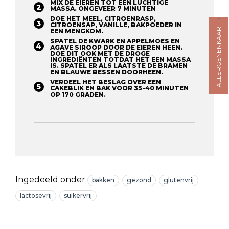
MIX DE EIEREN TOT EEN LUCHTIGE
MASSA. ONGEVEER 7 MINUTEN ⁠
DOE HET MEEL, CITROENRASP,
CITROENSAP, VANILLE, BAKPOEDER IN
ALLERGENENKAART
EEN MENGKOM.⁠
SPATEL DE KWARK EN APPELMOES EN
AGAVE SIROOP DOOR DE EIEREN HEEN.
DOE DIT OOK MET DE DROGE
INGREDIËNTEN TOTDAT HET EEN MASSA
IS. SPATEL ER ALS LAATSTE DE BRAMEN
EN BLAUWE BESSEN DOORHEEN. ⁠
VERDEEL HET BESLAG OVER EEN
CAKEBLIK EN BAK VOOR 35-40 MINUTEN
OP 170 GRADEN.
Ingedeeld onder
bakken
gezond
glutenvrij
lactosevrij
suikervrij