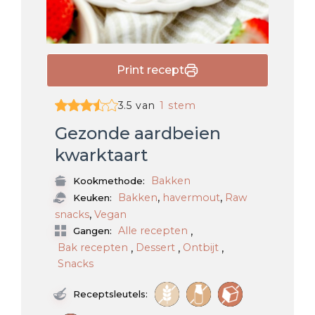
Print recept
3.5 van
1 stem
Gezonde aardbeien
kwarktaart
Bakken
Kookmethode:
,
,
Bakken
havermout
Raw
Keuken:
,
snacks
Vegan
,
Alle recepten
Gangen:
,
,
,
Bak recepten
Dessert
Ontbijt
Snacks
Receptsleutels: