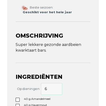
Beste seizoen:
Geschikt voor het hele jaar
OMSCHRIJVING
Super lekkere gezonde aardbeien
kwarktaart bars.
INGREDIËNTEN
Opdieningen
40
g
Amandelmeel
40
g
Havermout