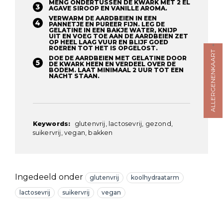
MENG ONDERTUSSEN DE KWARK MET 2 EL
AGAVE SIROOP EN VANILLE AROMA.
VERWARM DE AARDBEIEN IN EEN
PANNETJE EN PUREER FIJN. LEG DE
GELATINE IN EEN BAKJE WATER, KNIJP
UIT EN VOEG TOE AAN DE AARDBEIEN ZET
OP HEEL LAAG VUUR EN BLIJF GOED
ROEREN TOT HET IS OPGELOST.
ALLERGENENKAART
DOE DE AARDBEIEN MET GELATINE DOOR
DE KWARK HEEN EN VERDEEL OVER DE
BODEM. LAAT MINIMAAL 2 UUR TOT EEN
NACHT STAAN.
Keywords:
glutenvrij, lactosevrij, gezond,
suikervrij, vegan, bakken
Ingedeeld onder
glutenvrij
koolhydraatarm
lactosevrij
suikervrij
vegan