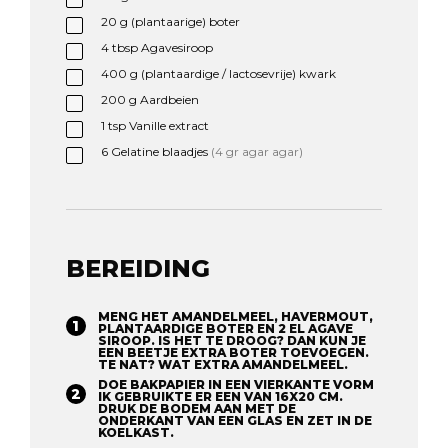
20
g
(plantaarige) boter
4
tbsp
Agavesiroop
400
g
(plantaardige / lactosevrije) kwark
200
g
Aardbeien
1
tsp
Vanille extract
6
Gelatine blaadjes
(4 gr agar agar)
BEREIDING
MENG HET AMANDELMEEL, HAVERMOUT,
PLANTAARDIGE BOTER EN 2 EL AGAVE
SIROOP. IS HET TE DROOG? DAN KUN JE
EEN BEETJE EXTRA BOTER TOEVOEGEN.
TE NAT? WAT EXTRA AMANDELMEEL.
DOE BAKPAPIER IN EEN VIERKANTE VORM
IK GEBRUIKTE ER EEN VAN 16X20 CM.
DRUK DE BODEM AAN MET DE
ONDERKANT VAN EEN GLAS EN ZET IN DE
KOELKAST.