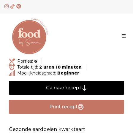
Skip
to
content
Porties:
6
Totale tijd:
2 uren 10 minuten
Moeilijkheidsgraad:
Beginner
Ga naar recept
Print recept
Gezonde aardbeien kwarktaart