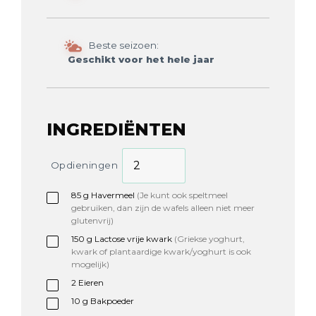
Beste seizoen:
Geschikt voor het hele jaar
INGREDIËNTEN
Opdieningen
85
g
Havermeel
(Je kunt ook speltmeel
gebruiken, dan zijn de wafels alleen niet meer
glutenvrij)
150
g
Lactose vrije kwark
(Griekse yoghurt,
kwark of plantaardige kwark/yoghurt is ook
mogelijk)
2
Eieren
10
g
Bakpoeder