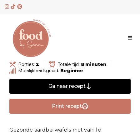
Skip
to
content
Porties:
2
Totale tijd:
8 minuten
Moeilijkheidsgraad:
Beginner
Ga naar recept
Print recept
Gezonde aardbei wafels met vanille