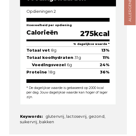
ALLERGENENKAART
Opdieningen
2
Hoeveelheid per opdiening
Calorieën
275
kcal
% dagelijkse waarde *
Totaal vet
8
g
13
%
Totaal koolhydraten
31
g
11
%
Voedingsvezel
6
g
24
%
Proteïne
18
g
36
%
* De dagelijkse waarde is gebaseerd op 2000 kcal
per dag. Jouw dagelijkse waarde kan hoger of lager
zijn.
Keywords:
glutenvrij, lactosevrij, gezond,
suikervrij, bakken