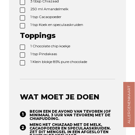
3
tbsp
Chiazaad
250
ml
Amandelmelk
1
tsp
Cacaopoeder
1
tsp
Koek en speculaaskruiden
Toppings
1
Chocolate chip koekje
1
tsp
Pindakaas
1
Klein blokje 85% pure chocolade
ALLERGENENKAART
WAT MOET JE DOEN
BEGIN EEN DE AVOND VAN TEVOREN (OF
MINIMAAL 3 UUR VAN TEVOREN) MET DE
CHIAPUDDING.
MENG HET CHIAZAAD MET DE MELK,
CACAOPOEDER EN SPECULAASKRUIDEN.
ZET DIT MENGSEL IN EEN AFGESLOTEN