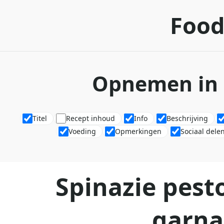
Food
Opnemen in 
Titel
Recept inhoud
Info
Beschrijving
Voeding
Opmerkingen
Sociaal dele
Spinazie pest
garna