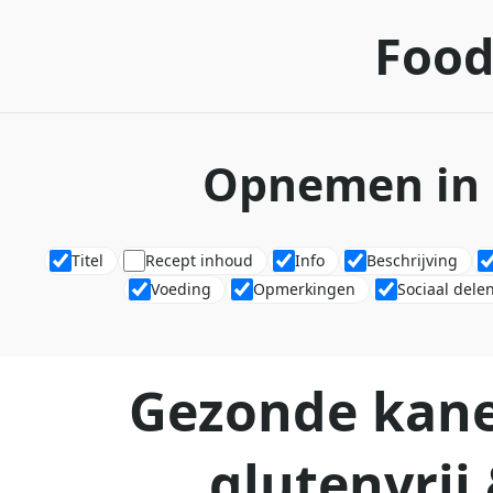
Food
Opnemen in 
Titel
Recept inhoud
Info
Beschrijving
Voeding
Opmerkingen
Sociaal dele
Gezonde kane
glutenvrij