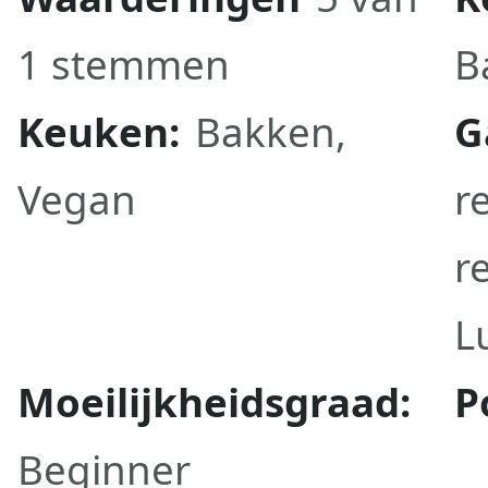
1 stemmen
B
Keuken:
Bakken
,
G
Vegan
r
r
L
Moeilijkheidsgraad:
P
Beginner