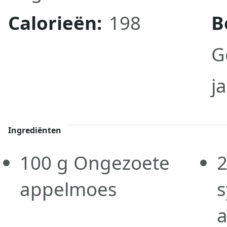
Calorieën:
198
B
G
j
Ingrediënten
100
g
Ongezoete
2
appelmoes
a