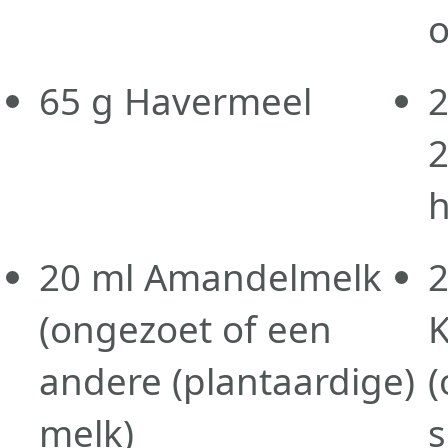
o
65
g
Havermeel
2
h
20
ml
Amandelmelk
(ongezoet of een
andere (plantaardige)
(
melk)
s