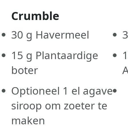
Crumble
30
g
Havermeel
15
g
Plantaardige
boter
A
Optioneel 1 el agave
siroop om zoeter te
maken