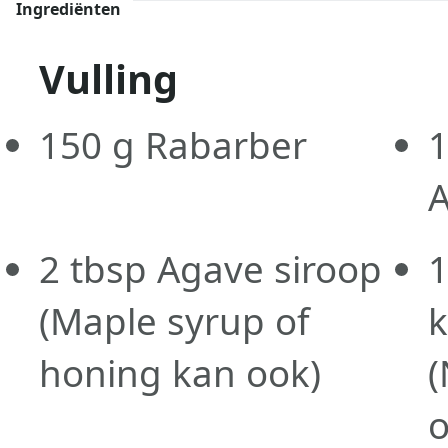
Ingrediënten
Vulling
150
g
Rabarber
2
tbsp
Agave siroop
(Maple syrup of
honing kan ook)
(
o