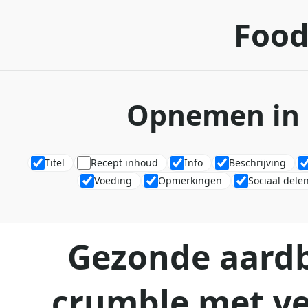
Food
Opnemen in 
Titel
Recept inhoud
Info
Beschrijving
Voeding
Opmerkingen
Sociaal dele
Gezonde aardb
crumble met v