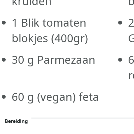
kruiden
b
1
Blik tomaten
blokjes (400gr)
G
30
g
Parmezaan
60
g
(vegan) feta
Bereiding