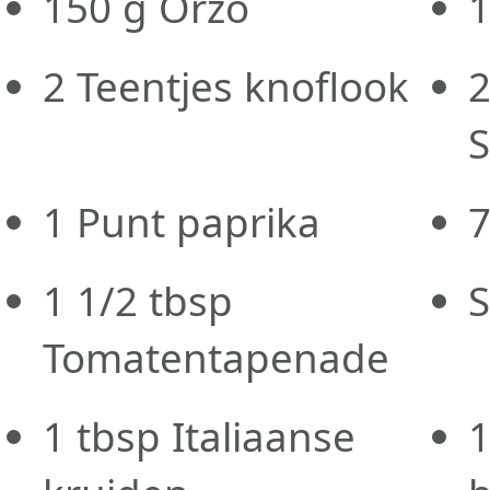
150
g
Orzo
1
2
Teentjes knoflook
1
Punt paprika
1 1/2
tbsp
S
Tomatentapenade
1
tbsp
Italiaanse