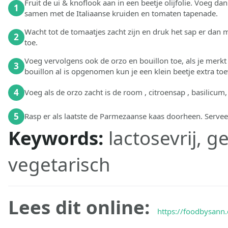
Fruit de ui & knoflook aan in een beetje olijfolie. Voeg da
1
samen met de Italiaanse kruiden en tomaten tapenade.
Wacht tot de tomaatjes zacht zijn en druk het sap er dan m
2
toe.
Voeg vervolgens ook de orzo en bouillon toe, als je merkt 
3
bouillon al is opgenomen kun je een klein beetje extra to
4
Voeg als de orzo zacht is de room , citroensap , basilicum,
5
Rasp er als laatste de Parmezaanse kaas doorheen. Servee
Keywords:
lactosevrij, g
vegetarisch
Lees dit online:
https://foodbysann