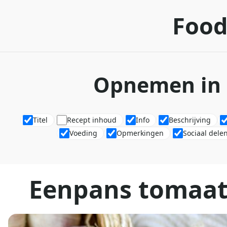
Food
Opnemen in 
Titel
Recept inhoud
Info
Beschrijving
Voeding
Opmerkingen
Sociaal dele
Eenpans tomaat