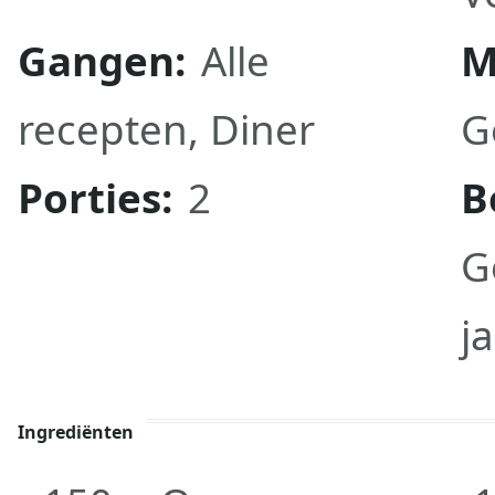
Gangen:
Alle
M
recepten
,
Diner
G
Porties:
2
B
G
j
Ingrediënten