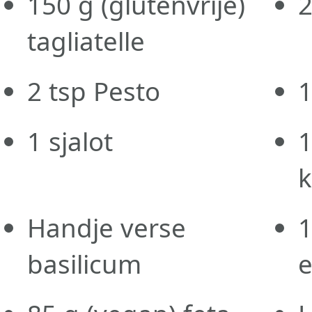
150
g
(glutenvrije)
tagliatelle
2
tsp
Pesto
1
1
sjalot
k
Handje verse
1
basilicum
e