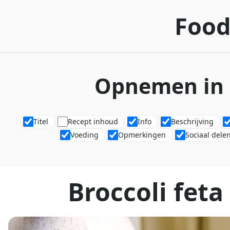
Food
Opnemen in 
Titel
Recept inhoud
Info
Beschrijving
Voeding
Opmerkingen
Sociaal dele
Broccoli feta 