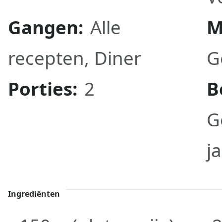
Gangen:
Alle
M
recepten
,
Diner
G
Porties:
2
B
G
j
Ingrediënten