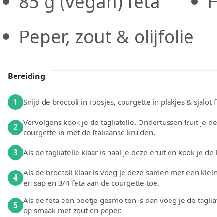
85
g
(vegan) feta
H
Peper, zout & olijfolie
Bereiding
1
Snijd de broccoli in roosjes, courgette in plakjes & sjalot fi
Vervolgens kook je de tagliatelle. Ondertussen fruit je de 
2
courgette in met de Italiaanse kruiden.
3
Als de tagliatelle klaar is haal je deze eruit en kook je de 
Als de broccoli klaar is voeg je deze samen met een klein
4
en sap en 3/4 feta aan de courgette toe.
Als de feta een beetje gesmolten is dan voeg je de tagli
5
op smaak met zout en peper.