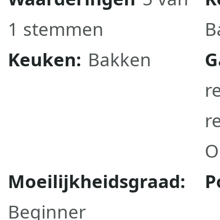
1 stemmen
B
Keuken:
Bakken
G
r
r
O
Moeilijkheidsgraad:
P
Beginner